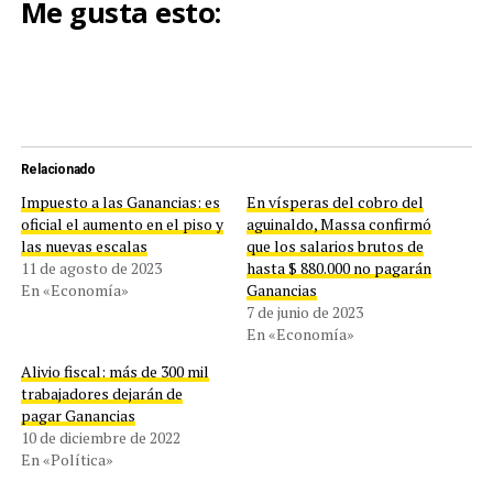
Me gusta esto:
Relacionado
Impuesto a las Ganancias: es
En vísperas del cobro del
oficial el aumento en el piso y
aguinaldo, Massa confirmó
las nuevas escalas
que los salarios brutos de
11 de agosto de 2023
hasta $ 880.000 no pagarán
En «Economía»
Ganancias
7 de junio de 2023
En «Economía»
Alivio fiscal: más de 300 mil
trabajadores dejarán de
pagar Ganancias
10 de diciembre de 2022
En «Política»