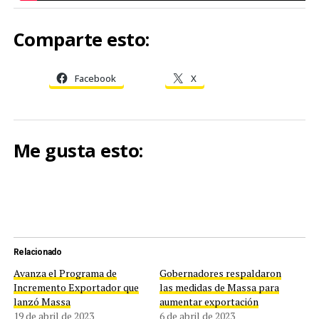
Comparte esto:
Facebook
X
Me gusta esto:
Relacionado
Avanza el Programa de
Gobernadores respaldaron
Incremento Exportador que
las medidas de Massa para
lanzó Massa
aumentar exportación
19 de abril de 2023
6 de abril de 2023