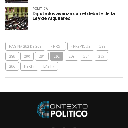
POLÍTICA
Diputados avanza con el debate de la
Ley de Alquileres
PÁGINA 292 DE 308
« FIRST
‹ PREVIOUS
288
289
290
291
292
293
294
295
296
NEXT ›
LAST »