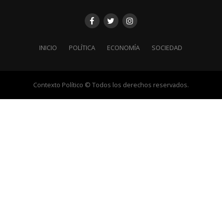
INICIO
POLÍTICA
ECONOMÍA
SOCIEDAD
Contexto Político © Todos los derechos reservados.