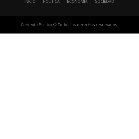
INICIO
POLÍTICA
ECONOMÍA
SOCIEDAD
Contexto Político © Todos los derechos reservados.