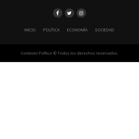
INICIO
POLÍTICA
ECONOMÍA
SOCIEDAD
Contexto Político © Todos los derechos reservados.