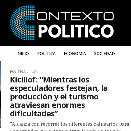
INICIO
POLÍTICA
ECONOMÍA
SOCIEDAD
POLÍTICA
1 año
Kicillof: “Mientras los
especuladores festejan, la
producción y el turismo
atraviesan enormes
dificultades”
“Alcanza con recorrer los diferentes balnearios para
comprender que estamos transitando en toda la