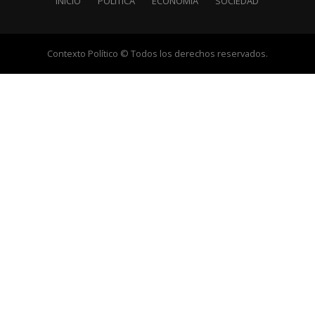
INICIO
POLÍTICA
ECONOMÍA
SOCIEDAD
Contexto Político © Todos los derechos reservados.