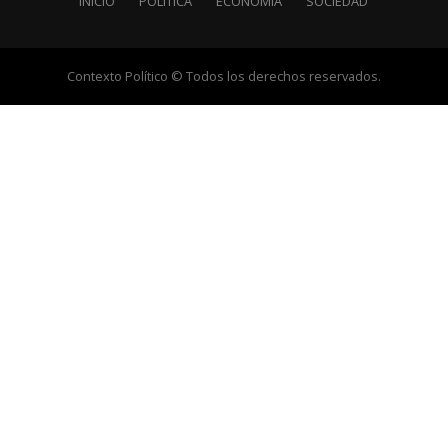
INICIO
POLÍTICA
ECONOMÍA
SOCIEDAD
Contexto Político © Todos los derechos reservados.