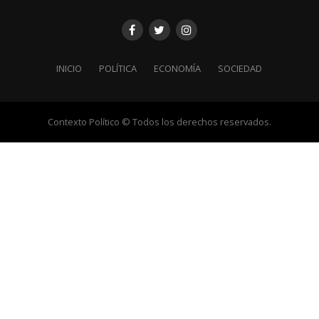
INICIO
POLÍTICA
ECONOMÍA
SOCIEDAD
Contexto Político © Todos los derechos reservados.