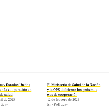
na y Estados Unidos
El Ministerio de Salud de la Nación
en la cooperación en
y la OPS definieron los próximos
de salud
ejes de cooperación
ril de 2025
12 de febrero de 2025
tica»
En «Política»