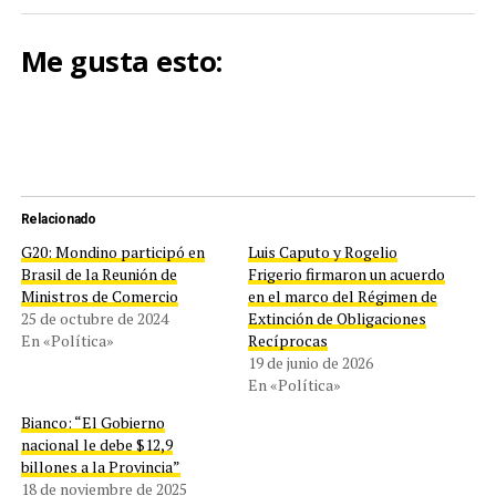
Me gusta esto:
Relacionado
G20: Mondino participó en
Luis Caputo y Rogelio
Brasil de la Reunión de
Frigerio firmaron un acuerdo
Ministros de Comercio
en el marco del Régimen de
25 de octubre de 2024
Extinción de Obligaciones
En «Política»
Recíprocas
19 de junio de 2026
En «Política»
Bianco: “El Gobierno
nacional le debe $12,9
billones a la Provincia”
18 de noviembre de 2025