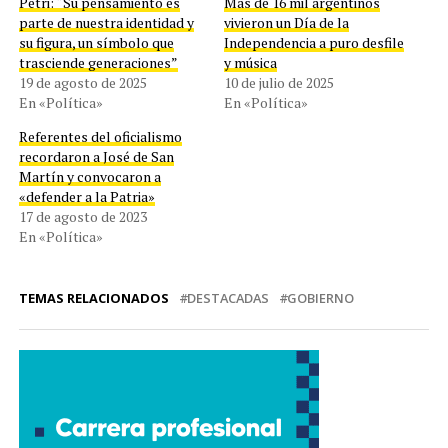
Petri: “Su pensamiento es
Más de 16 mil argentinos
parte de nuestra identidad y
vivieron un Día de la
su figura, un símbolo que
Independencia a puro desfile
trasciende generaciones”
y música
19 de agosto de 2025
10 de julio de 2025
En «Política»
En «Política»
Referentes del oficialismo
recordaron a José de San
Martín y convocaron a
«defender a la Patria»
17 de agosto de 2023
En «Política»
TEMAS RELACIONADOS
DESTACADAS
GOBIERNO