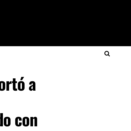
rtó a
do con