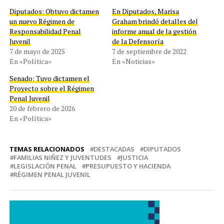
Diputados: Obtuvo dictamen
En Diputados, Marisa
un nuevo Régimen de
Graham brindó detalles del
Responsabilidad Penal
informe anual de la gestión
Juvenil
de la Defensoría
7 de mayo de 2025
7 de septiembre de 2022
En «Política»
En «Noticias»
Senado: Tuvo dictamen el
Proyecto sobre el Régimen
Penal Juvenil
20 de febrero de 2026
En «Política»
TEMAS RELACIONADOS
DESTACADAS
DIPUTADOS
FAMILIAS NIÑEZ Y JUVENTUDES
JUSTICIA
LEGISLACIÓN PENAL
PRESUPUESTO Y HACIENDA
RÉGIMEN PENAL JUVENIL