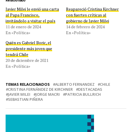
Relacionado
Javier Milei le envió una carta
Reapareció Cristina Kirchner
al Papa Francisco,
con fuertes críticas al
invitándolo a visitar el país
gobierno de Javier Milei
11 de enero de 2024
14 de febrero de 2024
En «Política»
En «Política»
Quién es Gabriel Boric, el
presidente más joven que
tendrá Chile
20 de diciembre de 2021
En «Política»
TEMAS RELACIONADOS
ALBERTO FERNANDEZ
CHILE
CRISTINA FERNÁNDEZ DE KIRCHNER
DESTACADAS
JAVIER MILEI
JORGE MACRI
PATRICIA BULLRICH
SEBASTIAN PIÑERA