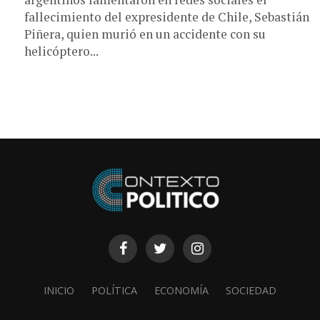
fallecimiento del expresidente de Chile, Sebastián
Piñera, quien murió en un accidente con su
helicóptero...
INICIO
POLÍTICA
ECONOMÍA
SOCIEDAD