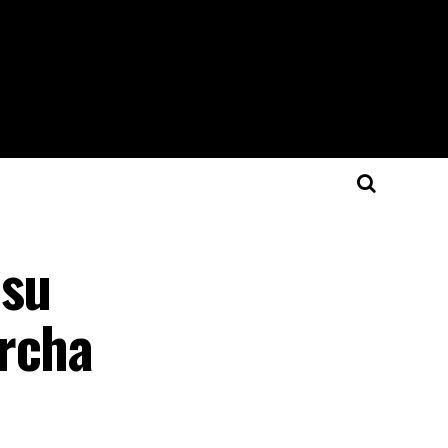
 su
archa