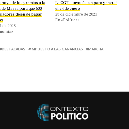
apoyo de los gremios a la
La CGT convocó a un paro general
va de Massa para que 600
el 24 de enero
ajadores dejen de pagar
28 de diciembre de 2023
as
En «Política»
il de 2023
onomía»
DESTACADAS
IMPUESTO A LAS GANANCIAS
MARCHA