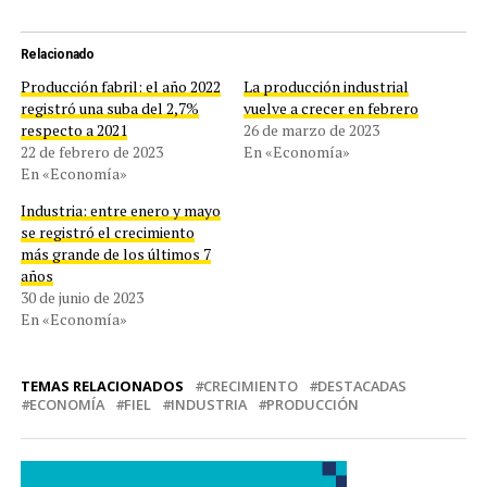
Relacionado
Producción fabril: el año 2022
La producción industrial
registró una suba del 2,7%
vuelve a crecer en febrero
respecto a 2021
26 de marzo de 2023
22 de febrero de 2023
En «Economía»
En «Economía»
Industria: entre enero y mayo
se registró el crecimiento
más grande de los últimos 7
años
30 de junio de 2023
En «Economía»
TEMAS RELACIONADOS
CRECIMIENTO
DESTACADAS
ECONOMÍA
FIEL
INDUSTRIA
PRODUCCIÓN