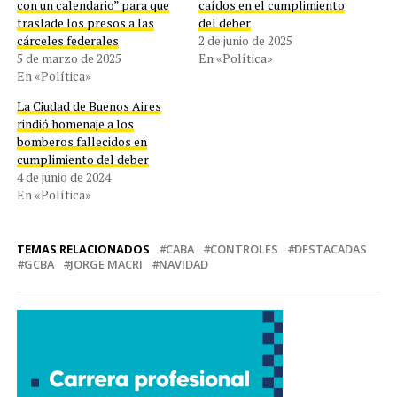
con un calendario” para que
caídos en el cumplimiento
traslade los presos a las
del deber
cárceles federales
2 de junio de 2025
5 de marzo de 2025
En «Política»
En «Política»
La Ciudad de Buenos Aires
rindió homenaje a los
bomberos fallecidos en
cumplimiento del deber
4 de junio de 2024
En «Política»
TEMAS RELACIONADOS
CABA
CONTROLES
DESTACADAS
GCBA
JORGE MACRI
NAVIDAD