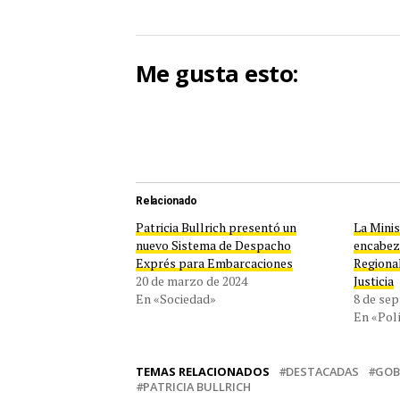
Me gusta esto:
Relacionado
Patricia Bullrich presentó un
La Minis
nuevo Sistema de Despacho
encabez
Exprés para Embarcaciones
Regiona
20 de marzo de 2024
Justicia
En «Sociedad»
8 de se
En «Polí
TEMAS RELACIONADOS
DESTACADAS
GOB
PATRICIA BULLRICH