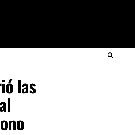
ió las
al
Cono