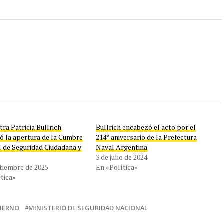
tra Patricia Bullrich
Bullrich encabezó el acto por el
ó la apertura de la Cumbre
214° aniversario de la Prefectura
l de Seguridad Ciudadana y
Naval Argentina
3 de julio de 2024
ptiembre de 2025
En «Política»
tica»
IERNO
MINISTERIO DE SEGURIDAD NACIONAL