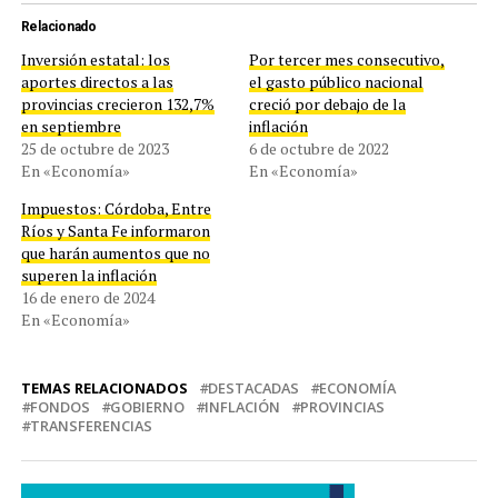
Relacionado
Inversión estatal: los
Por tercer mes consecutivo,
aportes directos a las
el gasto público nacional
provincias crecieron 132,7%
creció por debajo de la
en septiembre
inflación
25 de octubre de 2023
6 de octubre de 2022
En «Economía»
En «Economía»
Impuestos: Córdoba, Entre
Ríos y Santa Fe informaron
que harán aumentos que no
superen la inflación
16 de enero de 2024
En «Economía»
TEMAS RELACIONADOS
DESTACADAS
ECONOMÍA
FONDOS
GOBIERNO
INFLACIÓN
PROVINCIAS
TRANSFERENCIAS