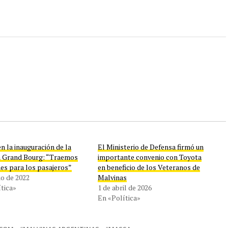
n la inauguración de la
El Ministerio de Defensa firmó un
n Grand Bourg: “Traemos
importante convenio con Toyota
es para los pasajeros”
en beneficio de los Veteranos de
lio de 2022
Malvinas
tica»
1 de abril de 2026
En «Política»