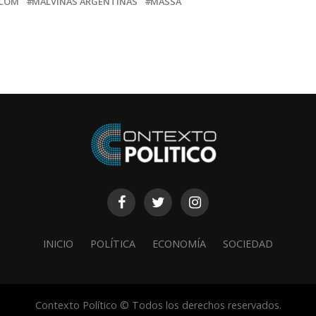
COM
MALVINAS ARGENTINAS
MASSA
INICIO
POLÍTICA
ECONOMÍA
SOCIEDAD
Contexto Político © Todos los derechos reservados.