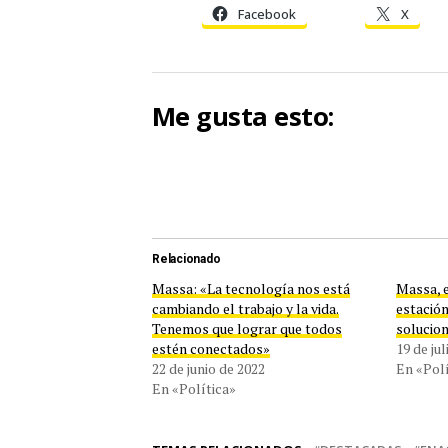
Facebook
X
Me gusta esto:
Relacionado
Massa: «La tecnología nos está
Massa, e
cambiando el trabajo y la vida.
estació
Tenemos que lograr que todos
solucion
estén conectados»
19 de ju
22 de junio de 2022
En «Polí
En «Política»