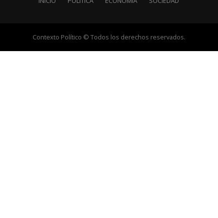
INICIO
POLÍTICA
ECONOMÍA
SOCIEDAD
Contexto Político © Todos los derechos reservados.