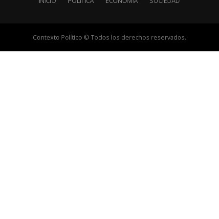
INICIO
POLÍTICA
ECONOMÍA
SOCIEDAD
Contexto Político © Todos los derechos reservados.