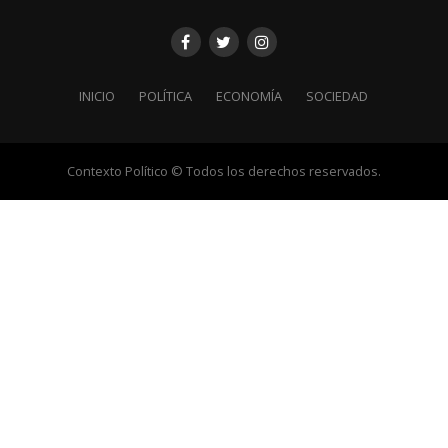
INICIO
POLÍTICA
ECONOMÍA
SOCIEDAD
Contexto Político © Todos los derechos reservados.