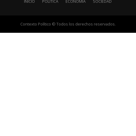
INICIO
POLÍTICA
ECONOMÍA
SOCIEDAD
Contexto Político © Todos los derechos reservados.