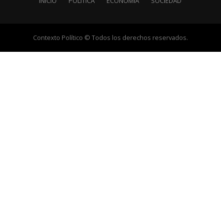
INICIO
POLÍTICA
ECONOMÍA
SOCIEDAD
Contexto Político © Todos los derechos reservados.