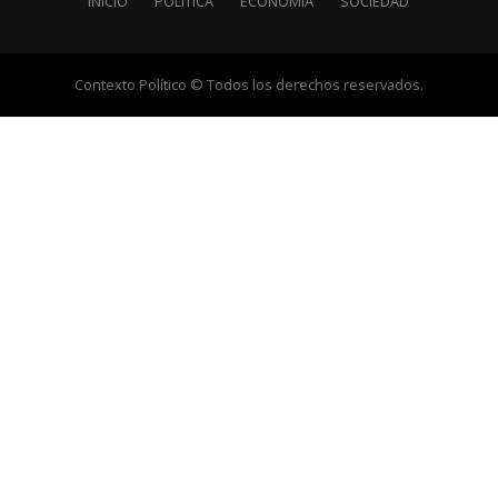
INICIO
POLÍTICA
ECONOMÍA
SOCIEDAD
Contexto Político © Todos los derechos reservados.