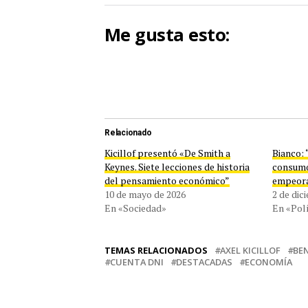
Me gusta esto:
Relacionado
Kicillof presentó «De Smith a
Bianco: 
Keynes. Siete lecciones de historia
consumo
del pensamiento económico”
empeor
10 de mayo de 2026
2 de dic
En «Sociedad»
En «Polí
TEMAS RELACIONADOS
AXEL KICILLOF
BEN
CUENTA DNI
DESTACADAS
ECONOMÍA