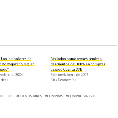
“Los indicadores de
Jubilados bonaerenses tendrán
 no mejoran y siguen
descuentos del 100% en compras
ando”
usando Cuenta DNI
iembre de 2024
3 de noviembre de 2022
tica»
En «Economía»
EFICIOS
BUENOS AIRES
COMPRAS
COMPRE SIN IVA