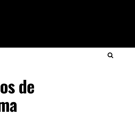
ios de
ama