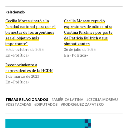
Relacionado
Cecilia Moreau instó a la
Cecilia Moreau repudió
“unidad nacional para que el
expresiones de odio contra
bienestar de los argentinos
Cristina Kirchner por parte
sea el objetivo más
de Patricia Bullrich y sus
importante”
simpatizantes
30 de octubre de 2023
26 de julio de 2023
En «Política»
En «Política»
Reconocimiento a
expresidentes de la HCDN
1 de marzo de 2023
En «Política»
TEMAS RELACIONADOS
AMÉRICA LATINA
CECILIA MOREAU
DESTACADAS
DIPUTADOS
RODRIGUEZ ZAPATERO