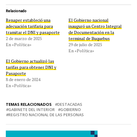
Relacionado
Renaper estableció una
El Gobierno nacional
adecuación tarifaria para
inauguró un Centro Integral
tramitar el DNI y pasaporte
de Documentación en la
2 de marzo de 2025
terminal de Buquebus
En «Política»
29 de julio de 2025
En «Política»
El Gobierno actualizó las
tarifas para obtener DNI y
Pasaporte
8 de enero de 2024
En «Política»
TEMAS RELACIONADOS
DESTACADAS
GABINETE DEL INTERIOR
GOBIERNO
REGISTRO NACIONAL DE LAS PERSONAS