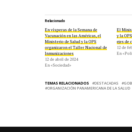
Relacionado
En vísperas de la Semana de
El Minis
Vacunación en las Américas, el
y la OPS
Ministerio de Salud y la OPS
ejes de 
organizaron el Taller Nacional de
12 de fe
Inmunizaciones
En «Polí
12 de abril de 2024
En «Sociedad»
TEMAS RELACIONADOS
DESTACADAS
GOB
ORGANIZACIÓN PANAMERICANA DE LA SALUD