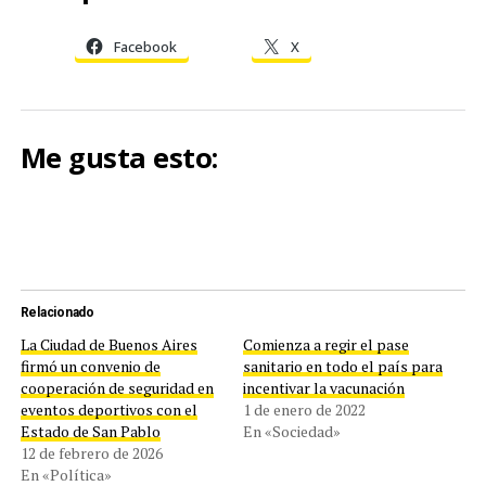
Facebook
X
Me gusta esto:
Relacionado
La Ciudad de Buenos Aires
Comienza a regir el pase
firmó un convenio de
sanitario en todo el país para
cooperación de seguridad en
incentivar la vacunación
eventos deportivos con el
1 de enero de 2022
Estado de San Pablo
En «Sociedad»
12 de febrero de 2026
En «Política»