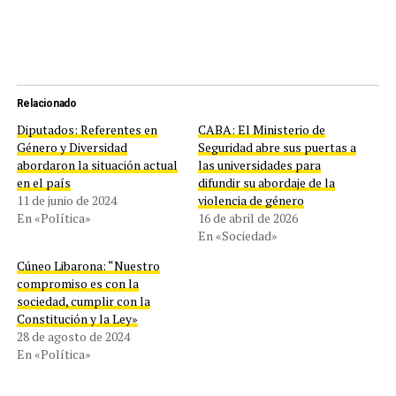
Relacionado
Diputados: Referentes en
CABA: El Ministerio de
Género y Diversidad
Seguridad abre sus puertas a
abordaron la situación actual
las universidades para
en el país
difundir su abordaje de la
11 de junio de 2024
violencia de género
En «Política»
16 de abril de 2026
En «Sociedad»
Cúneo Libarona: “Nuestro
compromiso es con la
sociedad, cumplir con la
Constitución y la Ley»
28 de agosto de 2024
En «Política»