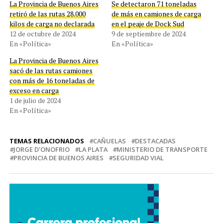
La Provincia de Buenos Aires
Se detectaron 71 toneladas
retiró de las rutas 28.000
de más en camiones de carga
kilos de carga no declarada
en el peaje de Dock Sud
12 de octubre de 2024
9 de septiembre de 2024
En «Política»
En «Política»
La Provincia de Buenos Aires
sacó de las rutas camiones
con más de 16 toneladas de
exceso en carga
1 de julio de 2024
En «Política»
TEMAS RELACIONADOS
CAÑUELAS
DESTACADAS
JORGE D'ONOFRIO
LA PLATA
MINISTERIO DE TRANSPORTE
PROVINCIA DE BUENOS AIRES
SEGURIDAD VIAL