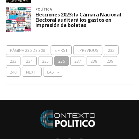
POLÍTICA
Elecciones 2023: la Cámara Nacional
Electoral auditará los gastos en
impresión de boletas
PÁGINA 236 DE 308
« FIRST
‹ PREVIOUS
232
233
234
235
236
237
238
239
240
NEXT ›
LAST »