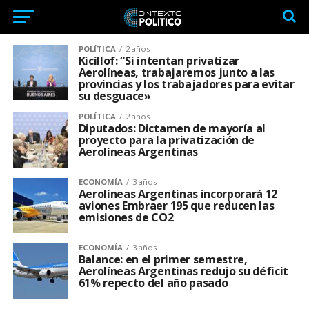
POLÍTICA
2 años
Kicillof: “Si intentan privatizar
Aerolíneas, trabajaremos junto a las
provincias y los trabajadores para evitar
su desguace»
POLÍTICA
2 años
Diputados: Dictamen de mayoría al
proyecto para la privatización de
Aerolíneas Argentinas
ECONOMÍA
3 años
Aerolíneas Argentinas incorporará 12
aviones Embraer 195 que reducen las
emisiones de CO2
ECONOMÍA
3 años
Balance: en el primer semestre,
Aerolíneas Argentinas redujo su déficit
61% repecto del año pasado