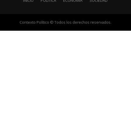
INICIO
POLÍTICA
ECONOMÍA
SOCIEDAD
Contexto Político © Todos los derechos reservados.