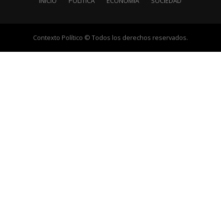
INICIO
POLÍTICA
ECONOMÍA
SOCIEDAD
Contexto Político © Todos los derechos reservados.