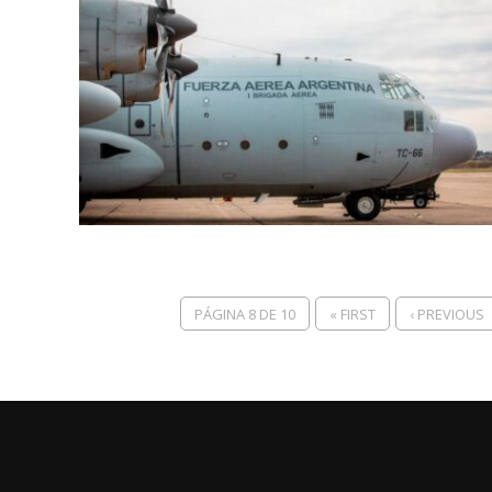
PÁGINA 8 DE 10
« FIRST
‹ PREVIOUS