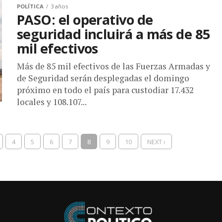
POLÍTICA
3 años
PASO: el operativo de
seguridad incluirá a más de 85
mil efectivos
Más de 85 mil efectivos de las Fuerzas Armadas y
de Seguridad serán desplegadas el domingo
próximo en todo el país para custodiar 17.432
locales y 108.107...
4
5
6
7
8
9
10
NEXT ›