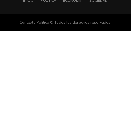
INICIO
POLÍTICA
ECONOMÍA
SOCIEDAD
Contexto Político © Todos los derechos reservados.