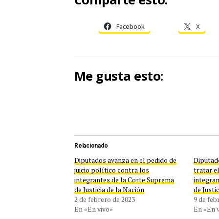
Facebook
X
Me gusta esto:
Relacionado
Diputados avanza en el pedido de
Diputado
juicio político contra los
tratar e
integrantes de la Corte Suprema
integra
de Justicia de la Nación
de Justi
2 de febrero de 2023
9 de feb
En «En vivo»
En «En 