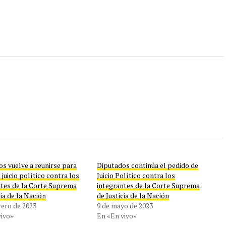
s vuelve a reunirse para
Diputados continúa el pedido de
l juicio político contra los
Juicio Político contra los
ntes de la Corte Suprema
integrantes de la Corte Suprema
cia de la Nación
de Justicia de la Nación
rero de 2023
9 de mayo de 2023
vivo»
En «En vivo»