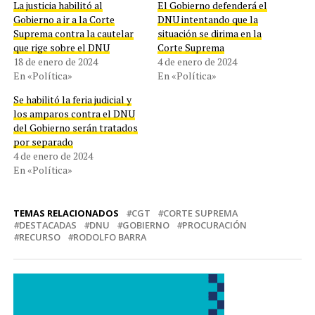
La justicia habilitó al
El Gobierno defenderá el
Gobierno a ir a la Corte
DNU intentando que la
Suprema contra la cautelar
situación se dirima en la
que rige sobre el DNU
Corte Suprema
18 de enero de 2024
4 de enero de 2024
En «Política»
En «Política»
Se habilitó la feria judicial y
los amparos contra el DNU
del Gobierno serán tratados
por separado
4 de enero de 2024
En «Política»
TEMAS RELACIONADOS
CGT
CORTE SUPREMA
DESTACADAS
DNU
GOBIERNO
PROCURACIÓN
RECURSO
RODOLFO BARRA