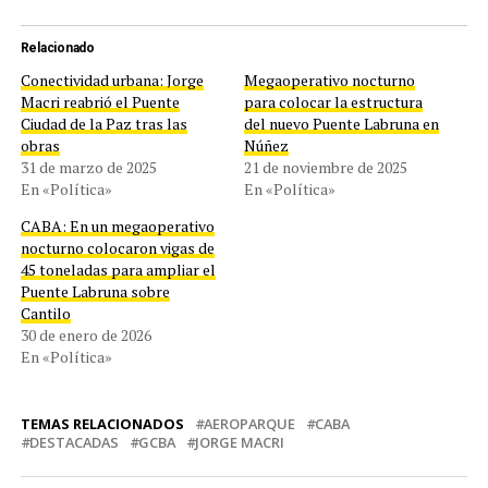
Relacionado
Conectividad urbana: Jorge
Megaoperativo nocturno
Macri reabrió el Puente
para colocar la estructura
Ciudad de la Paz tras las
del nuevo Puente Labruna en
obras
Núñez
31 de marzo de 2025
21 de noviembre de 2025
En «Política»
En «Política»
CABA: En un megaoperativo
nocturno colocaron vigas de
45 toneladas para ampliar el
Puente Labruna sobre
Cantilo
30 de enero de 2026
En «Política»
TEMAS RELACIONADOS
AEROPARQUE
CABA
DESTACADAS
GCBA
JORGE MACRI