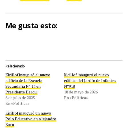
Me gusta esto:
Relacionado
Kicillof inauguró el nuevo
Kicillof inauguró el nuevo
edificio de la Escuela
edificio del Jardín de Infantes
Secundaria N° 14 en
N°918
Presidente Derqui
18 de mayo de 2026
8 de julio de 2025
En «Política»
En «Política»
Kicillof inauguró un nuevo
Polo Educativo en Alejandro
Korn