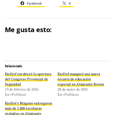
Facebook
X
Me gusta esto:
Relacionado
Kicillof encabezó la apertura
Kicillof inauguró una nueva
del Congreso Provincial de
escuela de educación
Seguridad
especial en Almirante Brown
13 de febrero de 2026
28 de mayo de 2025
En «Política»
En «Política»
Kicillof y Magario entregaron
más de 1.400 escrituras
gratuitas en Almirante