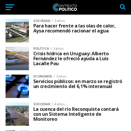
SOCIEDAD
3 años
Para hacer frente a las olas de calor,
Aysa recomendó racionar el agua
POLÍTICA
3 años
Crisis hídrica en Uruguay: Alberto
Fernández le ofreció ayuda a Luis
Lacalle Pou
ECONOMÍA
3 años
Servicios públicos: en marzo se registró
un crecimiento del 6,1% interanual
SOCIEDAD
4 años
La cuenca del río Reconquista contará
con un Sistema Inteligente de
Monitoreo