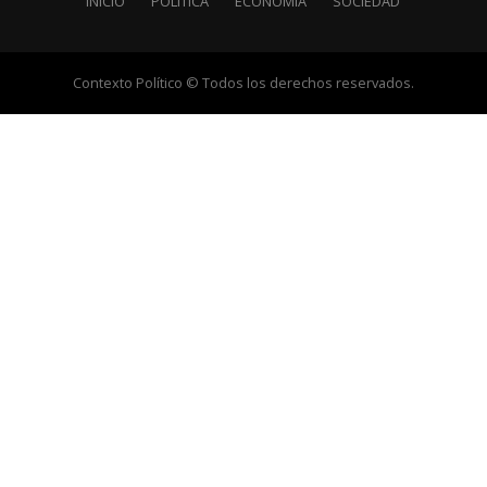
INICIO
POLÍTICA
ECONOMÍA
SOCIEDAD
Contexto Político © Todos los derechos reservados.