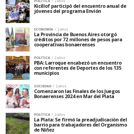
POLÍTICA
2 años
Kicillof participó del encuentro anual de
jóvenes del programa Envión
ECONOMÍA
2 años
La Provincia de Buenos Aires otorgó
créditos por 72 millones de pesos para
cooperativas bonaerenses
POLÍTICA
2 años
PBA: Larroque encabezó un encuentro
con referentes de Deportes de los 135
municipios
SOCIEDAD
2 años
Comenzaron las Finales de los Juegos
Bonaerenses 2024 en Mar del Plata
POLÍTICA
2 años
La Plata: Se firmó la preadjudicación del
barrio para trabajadores del Organismo
de Niñez